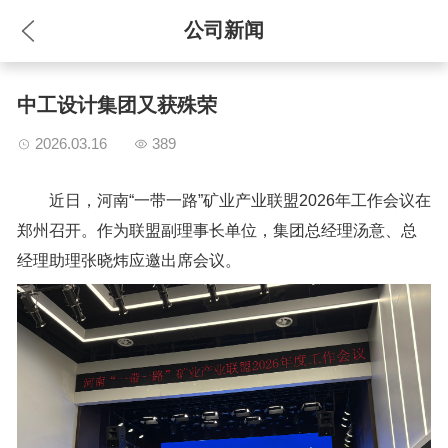
公司新闻
EN
中工设计集团又获殊荣
2026.03.16
389
近日，河南“一带一路”矿业产业联盟2026年工作会议在
郑州召开。作为联盟副理事长单位，集团总经理汤意、总
经理助理张晓炜应邀出席会议。