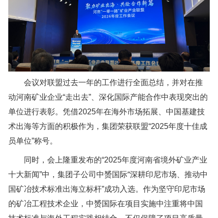
会议对联盟过去一年的工作进行全面总结，并对在推
动河南矿业企业“走出去”、深化国际产能合作中表现突出的
单位进行表彰。凭借2025年在海外市场拓展、中国基建技
术出海等方面的积极作为，集团荣获联盟“2025年度十佳成
员单位”称号。
同时，会上隆重发布的“2025年度河南省境外矿业产业
十大新闻”中，集团子公司中赟国际“深耕印尼市场、推动中
国矿冶技术标准出海立标杆”成功入选。作为坚守印尼市场
的矿冶工程技术企业，中赟国际在项目实施中注重将中国