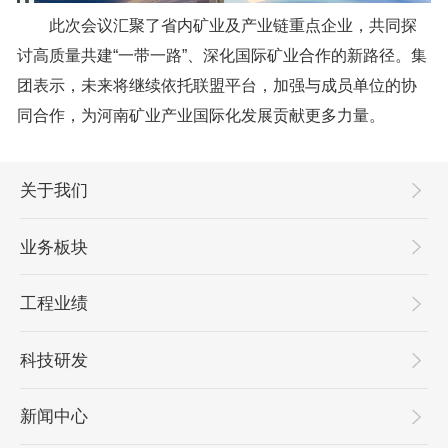
此次会议汇聚了省内矿业及产业链重点企业，共同探
讨高质量共建“一带一路”、深化国际矿业合作的新路径。集
团表示，未来将继续依托联盟平台，加强与成员单位的协
同合作，为河南矿业产业国际化发展贡献更多力量。
关于我们
业务板块
工程业绩
科技研发
新闻中心