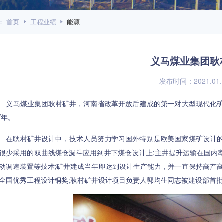
：
首页
工程业绩
能源
义马煤业集团耿
发布时间：2021.01.
马煤业集团耿村矿井，河南省改革开放后建成的第一对大型现代化矿井，1
/年。
耿村矿井设计中，技术人员努力学习国外特别是欧美国家煤矿设计的
很少采用的双曲线煤仓漏斗应用到井下煤仓设计上;主井提升运输在国内
动调速装置等技术;矿井建成当年即达到设计生产能力，并一直保持高产
全国优秀工程设计铜奖;耿村矿井设计项目负责人郭均生同志被建设部首