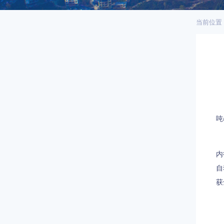
当前位置
义
吨
在
内
自
获